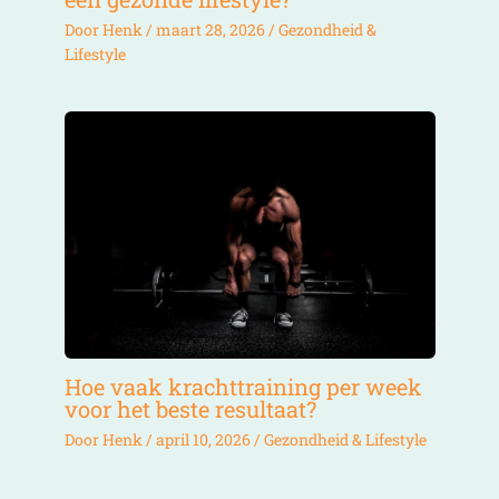
Door
Henk
/
maart 28, 2026
/
Gezondheid &
Lifestyle
Hoe vaak krachttraining per week
voor het beste resultaat?
Door
Henk
/
april 10, 2026
/
Gezondheid & Lifestyle