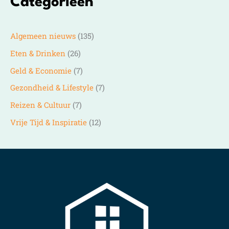
Categorieën
Algemeen nieuws
(135)
Eten & Drinken
(26)
Geld & Economie
(7)
Gezondheid & Lifestyle
(7)
Reizen & Cultuur
(7)
Vrije Tijd & Inspiratie
(12)