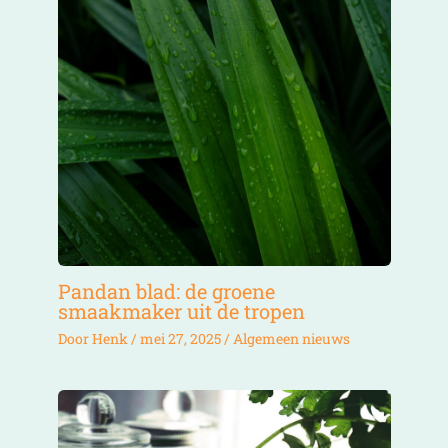
Pandan blad: de groene
smaakmaker uit de tropen
Door
Henk
/
mei 27, 2025
/
Algemeen nieuws