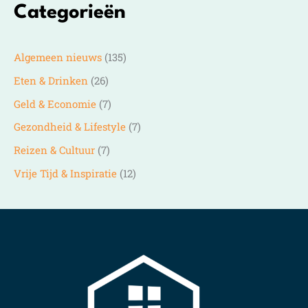
Categorieën
Algemeen nieuws
(135)
Eten & Drinken
(26)
Geld & Economie
(7)
Gezondheid & Lifestyle
(7)
Reizen & Cultuur
(7)
Vrije Tijd & Inspiratie
(12)