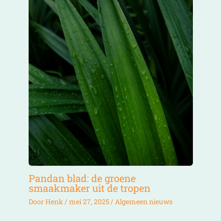
Pandan blad: de groene
smaakmaker uit de tropen
Door
Henk
/
mei 27, 2025
/
Algemeen nieuws