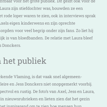
tbaar voor het grote publiek. Dit geldt ook voor de
 Laura zijn stiefdochter was, bouwden ze een
t rode loper waren te zien, ook in interviews sprak
. Axels eigen kinderwens en zijn oprechte
rgden voor veel begrip onder zijn fans. Zo liet hij
lijk is van bloedbanden. De relatie met Laura bleef
ss Donckers.
 het publiek
bekende Vlaming, is dat vaak snel algemeen-
leire en Jess Donckers niet onopgemerkt voorbij.
ctvol en rustig. De foto’s van Axel, Jess en Laura,
 in nieuwsrubrieken en lieten zien dat het gezin
het inspirerend om te zien hoe mensen hun