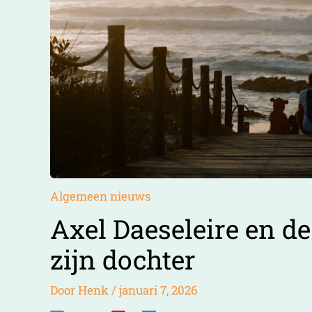
Algemeen nieuws
Axel Daeseleire en d
zijn dochter
Door
Henk
/
januari 7, 2026