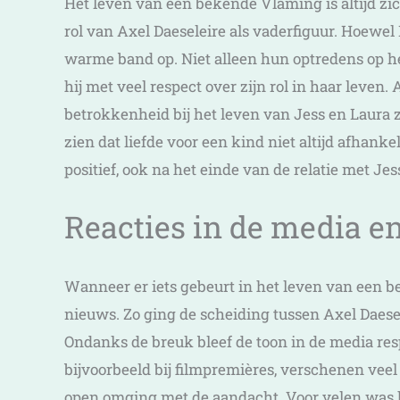
Het leven van een bekende Vlaming is altijd zich
rol van Axel Daeseleire als vaderfiguur. Hoewel
warme band op. Niet alleen hun optredens op he
hij met veel respect over zijn rol in haar leven
betrokkenheid bij het leven van Jess en Laura zo
zien dat liefde voor een kind niet altijd afhanke
positief, ook na het einde van de relatie met Je
Reacties in de media en
Wanneer er iets gebeurt in het leven van een 
nieuws. Zo ging de scheiding tussen Axel Daese
Ondanks de breuk bleef de toon in de media respe
bijvoorbeeld bij filmpremières, verschenen veel
open omging met de aandacht. Voor velen was 